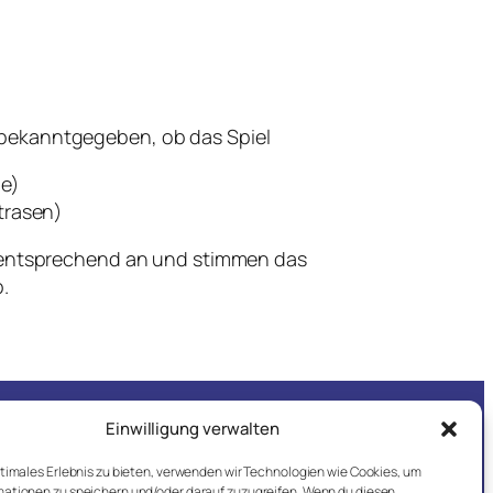
 bekanntgegeben, ob das Spiel ​
ne)
trasen)
ie entsprechend an und stimmen das
.
Impressum
Einwilligung verwalten
Datenschutz
ptimales Erlebnis zu bieten, verwenden wir Technologien wie Cookies, um
ationen zu speichern und/oder darauf zuzugreifen. Wenn du diesen