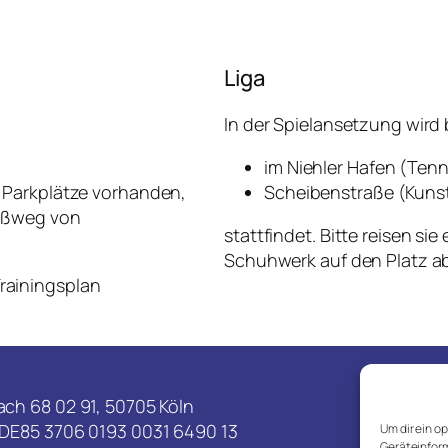
Liga
In der Spielansetzung wird
im Niehler Hafen (Ten
, Parkplätze vorhanden,
Scheibenstraße (Kuns
Fußweg von
stattfindet. Bitte reisen s
Schuhwerk auf den Platz ab
rainingsplan
Instagram
Facebook
ach 68 02 91, 50705 Köln
 DE85 3706 0193 0031 6490 13
Um dir ein o
Geräteinform