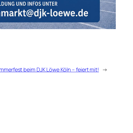
mmerfest beim DJK Löwe Köln – feiert mit!
→