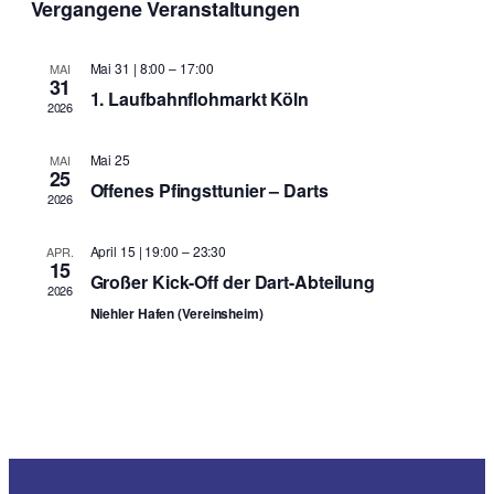
Vergangene Veranstaltungen
wählen.
und
Ansich
Mai 31 | 8:00
–
17:00
MAI
31
Naviga
1. Laufbahnflohmarkt Köln
2026
Mai 25
MAI
25
Offenes Pfingsttunier – Darts
2026
April 15 | 19:00
–
23:30
APR.
15
Großer Kick-Off der Dart-Abteilung
2026
Niehler Hafen (Vereinsheim)