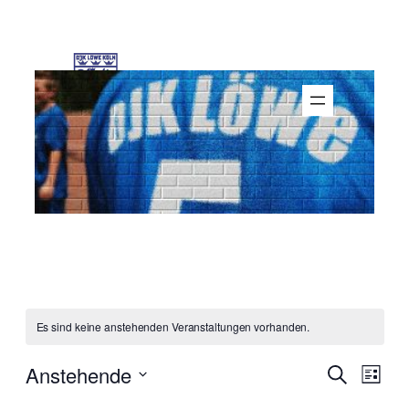
Es sind keine anstehenden Veranstaltungen vorhanden.
Verans
Vera
Anstehende
Suche
Liste
Ansi
Suche
Datum
Navi